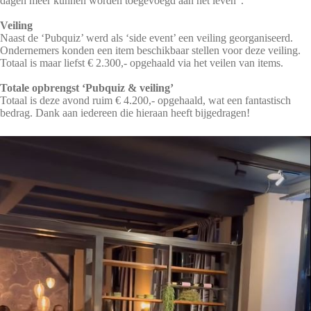
dagen meer kunnen worden toegevoegd aan het leven”.
Veiling
Naast de ‘Pubquiz’ werd als ‘side event’ een veiling georganiseerd.
Ondernemers konden een item beschikbaar stellen voor deze veiling.
Totaal is maar liefst € 2.300,- opgehaald via het veilen van items.
Totale opbrengst ‘Pubquiz & veiling’
Totaal is deze avond ruim € 4.200,- opgehaald, wat een fantastisch
bedrag. Dank aan iedereen die hieraan heeft bijgedragen!