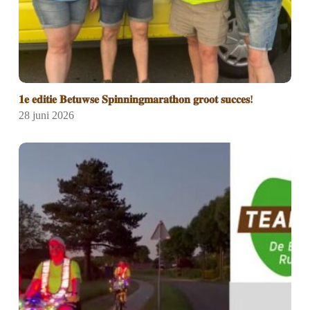
𝟏𝐞 𝐞𝐝𝐢𝐭𝐢𝐞 𝐁𝐞𝐭𝐮𝐰𝐬𝐞 𝐒𝐩𝐢𝐧𝐧𝐢𝐧𝐠𝐦𝐚𝐫𝐚𝐭𝐡𝐨𝐧 𝐠𝐫𝐨𝐨𝐭 𝐬𝐮𝐜𝐜𝐞𝐬!
28 juni 2026