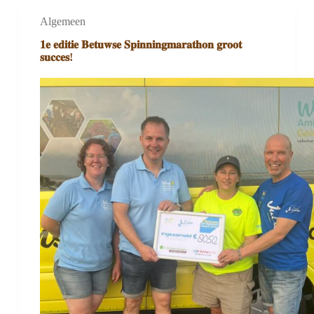
Algemeen
𝟏𝐞 𝐞𝐝𝐢𝐭𝐢𝐞 𝐁𝐞𝐭𝐮𝐰𝐬𝐞 𝐒𝐩𝐢𝐧𝐧𝐢𝐧𝐠𝐦𝐚𝐫𝐚𝐭𝐡𝐨𝐧 𝐠𝐫𝐨𝐨𝐭
𝐬𝐮𝐜𝐜𝐞𝐬!