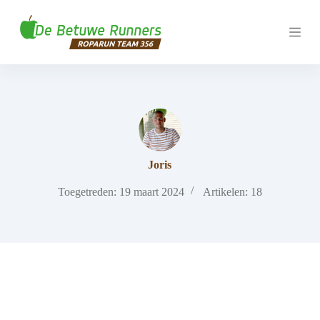
G
a
n
a
a
r
d
e
i
n
h
o
Joris
u
d
Toegetreden: 19 maart 2024
Artikelen: 18