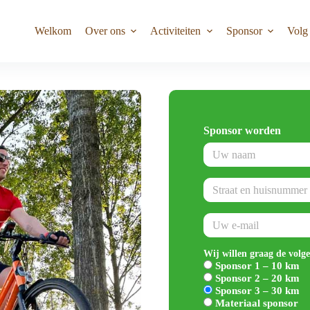
Welkom
Over ons
Activiteiten
Sponsor
Volg
Sponsor worden
Naam
(Vereist)
Adres
(Vereist)
Emailadres
(Vereist)
Wij willen graag de volg
Sponsor 1 – 10 km
Sponsor 2 – 20 km
Sponsor 3 – 30 km
Materiaal sponsor