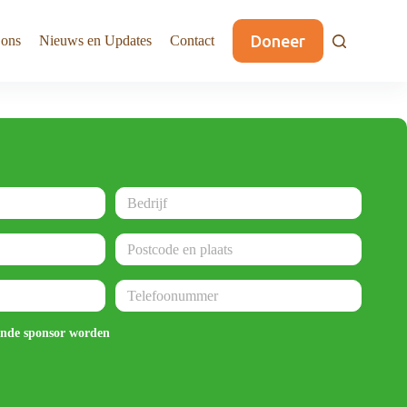
Doneer
 ons
Nieuws en Updates
Contact
Bedrijf
(Vereist)
Postcode
en
plaats
(Vereist)
Telefoon
ende sponsor worden